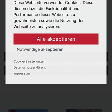
Diese Webseite verwendet Cookies. Diese
dienen dazu, die Funktionalität und
Performance dieser Webseite zu
Auf diesem Gerät angemeldet bleiben
gewährleisten sowie die Nutzung der
Webseite zu analysieren.
Anmelden
Alle akzeptieren
Passwort vergessen?
Notwendige akzeptieren
Sie wollen kein Konto? Als Gast bestellen.
Cookie-Einstellungen
Notwendige
: Diese Cookies werden für
Datenschutzerklärung
Sie haben noch kein Konto? Hier registrieren.
die korrekte Anzeige und Funktionalität
Impressum
der Webseite benötigt.
Sie habe noch keine Produkte in Ihrem Warenkorb.
Analyse
: Diese Cookies ermöglichen die
Analyse der Webseiten-Nutzung.
Marketing
: Diese Cookies werden mit