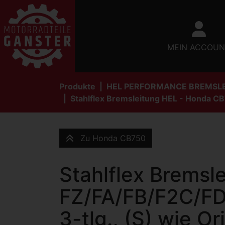
MEIN ACCOUN
Produkte
HEL PERFORMANCE BREMSL
Stahlflex Bremsleitung HEL - Honda CB
Zu Honda CB750
Stahlflex Brems
FZ/FA/FB/F2C/FD 
3-tlg., (S) wie Or