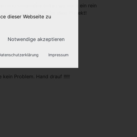
gen und Umbauten bieten wir auch ein rein
imale Flexibilität für dein Projekt!
nce dieser Webseite zu
Notwendige akzeptieren
Datenschutzerklärung
Impressum
 Webseite benötigt.
 kein Problem. Hand drauf !!!!!
onalisierte Werbung