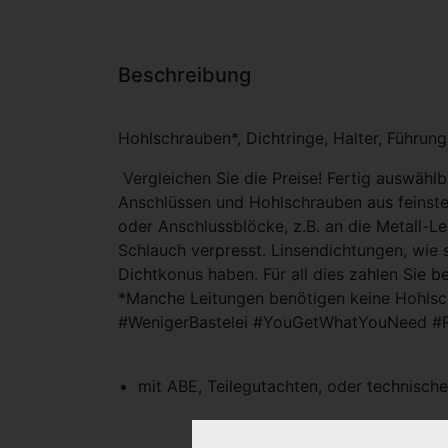
Beschreibung
Hohlschrauben*, Dichtringe, Halter, Führungen
Vergleichen Sie die Preise! Fertig auswäh
Anschlüssen und Hohlschrauben aus feinstem
oder Anschlussblöcke, z.B. an die Metall-L
Schlauch verpresst. Linsendichtungen, wie 
Dichtkonus haben. Für all dies zahlen Sie b
*Manche Leitungen benötigen keine Hohlsch
#WenigerBastelei #YouGetWhatYouNeed #
mit ABE, Teilegutachten, oder technisc