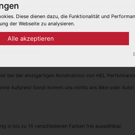
ungen
ABE oder ein Teilegutachten sein. Für spezielle Anwendun
m Fahrzeugtyp oder Verwendungszweck! Das gibt dir die max
kies. Diese dienen dazu, die Funktionalität und Performa
ung der Webseite zu analysieren.
 ABE benötigt!
Alle akzeptieren
 jederzeit verdrehbar
ies werden für die korrekte Anzeige und Funktionalität der
 ist bei der einzigartigen Konstruktion von HEL Performance
ermöglichen die Analyse der Webseiten-Nutzung.
ohne Aufpreis! Sonst kommt uns nichts ans Bike oder Auto!
s werden mit Partnern (Drittanbieter) geteilt, um z.B. pers
g in bis zu 14 verschiedenen Farben frei auswählbar.