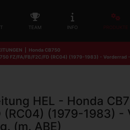
T
TEAM
INFO
PRODUKTE
EITUNGEN
Honda CB750
750 FZ/FA/FB/F2C/FD (RC04) (1979-1983) - Vorderrad - 3-
leitung HEL - Honda CB
(RC04) (1979-1983) - 
ig. (m. ABE)