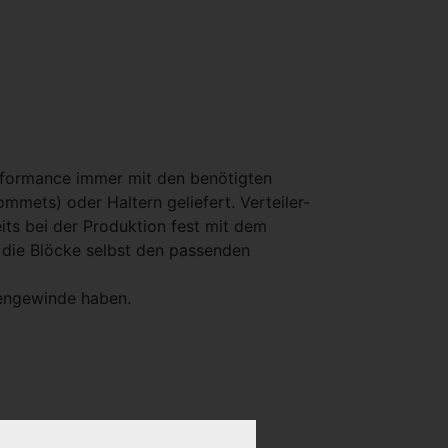
erformance immer mit den benötigten
mets) oder Haltern geliefert. Verteiler-
its bei der Produktion fest mit dem
a die Blöcke selbst den passenden
sengewinde haben.