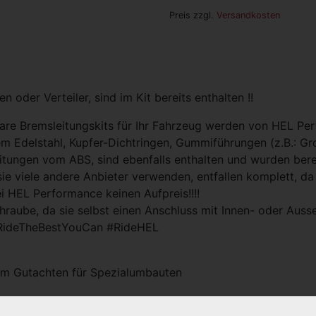
Preis zzgl.
Versandkosten
 oder Verteiler, sind im Kit bereits enthalten !!
lbare Bremsleitungskits für Ihr Fahrzeug werden von HEL P
 Edelstahl, Kupfer-Dichtringen, Gummiführungen (z.B.: Grom
eitungen vom ABS, sind ebenfalls enthalten und wurden bere
sie viele andere Anbieter verwenden, entfallen komplett, d
ei HEL Performance keinen Aufpreis!!!!
raube, da sie selbst einen Anschluss mit Innen- oder Aus
RideTheBestYouCan #RideHEL
hem Gutachten für Spezialumbauten