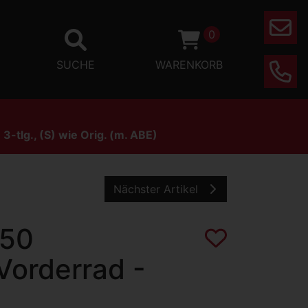
0
Mail
SUCHE
WARENKORB
Phone
tlg., (S) wie Orig. (m. ABE)
Nächster Artikel
750
Vorderrad -