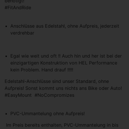
benötigt!
Partnern (Drittanbieter) geteilt, um z.B.
#FitAndRide
personalisierte Werbung anzubieten.
Anschlüsse aus Edelstahl, ohne Aufpreis, jederzeit
Einstellungen speichern
verdrehbar
Egal wie weit und oft !! Auch hin und her ist bei der
einzigartigen Konstruktion von HEL Performance
kein Problem. Hand drauf !!!!!
Edelstahl-Anschlüsse sind unser Standard, ohne
Aufpreis! Sonst kommt uns nichts ans Bike oder Auto!
#EasyMount #NoCompromizes
PVC-Ummantelung ohne Aufpreis!
Im Preis bereits enthalten, PVC-Ummantelung in bis