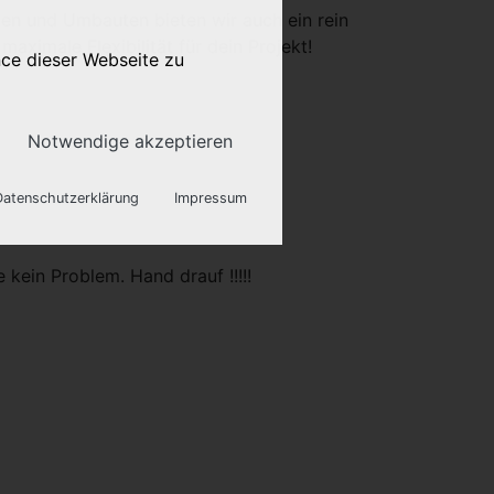
gen und Umbauten bieten wir auch ein rein
imale Flexibilität für dein Projekt!
nce dieser Webseite zu
Notwendige akzeptieren
Datenschutzerklärung
Impressum
 Webseite benötigt.
 kein Problem. Hand drauf !!!!!
onalisierte Werbung