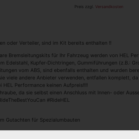
Preis zzgl.
Versandkosten
 oder Verteiler, sind im Kit bereits enthalten !!
lbare Bremsleitungskits für Ihr Fahrzeug werden von HEL P
 Edelstahl, Kupfer-Dichtringen, Gummiführungen (z.B.: Grom
eitungen vom ABS, sind ebenfalls enthalten und wurden bere
sie viele andere Anbieter verwenden, entfallen komplett, d
ei HEL Performance keinen Aufpreis!!!!
raube, da sie selbst einen Anschluss mit Innen- oder Aus
RideTheBestYouCan #RideHEL
hem Gutachten für Spezialumbauten