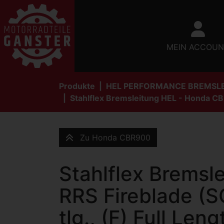
MEIN ACCOUN
Produkte
HEL PERFORMANCE BREMSL
Stahlflex Bremsleitung HEL - Honda CB
Zu Honda CBR900
Stahlflex Brems
RRS Fireblade (S
tlg., (F) Full Len