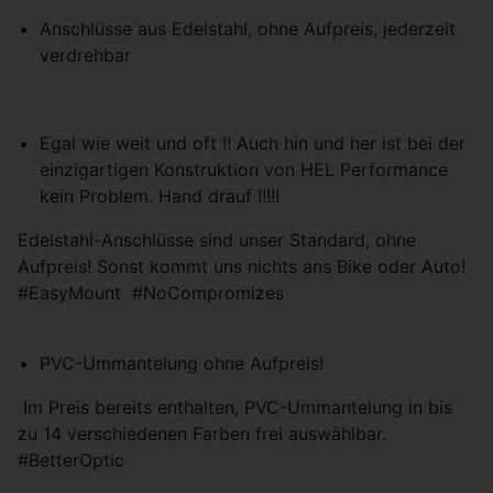
Partnern (Drittanbieter) geteilt, um z.B.
personalisierte Werbung anzubieten.
Anschlüsse aus Edelstahl, ohne Aufpreis, jederzeit
verdrehbar
Einstellungen speichern
Egal wie weit und oft !! Auch hin und her ist bei der
einzigartigen Konstruktion von HEL Performance
kein Problem. Hand drauf !!!!!
Edelstahl-Anschlüsse sind unser Standard, ohne
Aufpreis! Sonst kommt uns nichts ans Bike oder Auto!
#EasyMount #NoCompromizes
PVC-Ummantelung ohne Aufpreis!
Im Preis bereits enthalten, PVC-Ummantelung in bis
zu 14 verschiedenen Farben frei auswählbar.
#BetterOptic