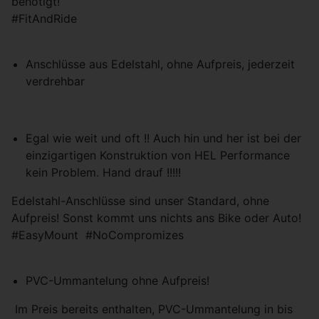
benötigt!
Partnern (Drittanbieter) geteilt, um z.B.
#FitAndRide
personalisierte Werbung anzubieten.
Anschlüsse aus Edelstahl, ohne Aufpreis, jederzeit
Einstellungen speichern
verdrehbar
Egal wie weit und oft !! Auch hin und her ist bei der
einzigartigen Konstruktion von HEL Performance
kein Problem. Hand drauf !!!!!
Edelstahl-Anschlüsse sind unser Standard, ohne
Aufpreis! Sonst kommt uns nichts ans Bike oder Auto!
#EasyMount #NoCompromizes
PVC-Ummantelung ohne Aufpreis!
Im Preis bereits enthalten, PVC-Ummantelung in bis