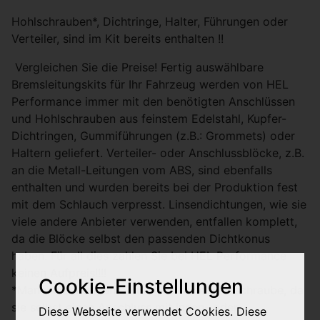
Hohlschrauben*, Dichtringe, Halter, Führungen oder
Verteiler, sind im Kit bereits enthalten !!
Vergleichen Sie die Preise! Fertig auswählbare
Bremsleitungskits für Ihr Fahrzeug werden von HEL
Performance immer mit den benötigten Anschlüssen
und Hohlschrauben aus feinstem Edelstahl, Kupfer-
Dichtringen, Gummiführungen (z.B.: Grommets) oder
Haltern geliefert. Verteiler- oder Anschlussblöcke, z.B.
an die Metall-Leitungen vom ABS, sind ebenfalls
enthalten und wurden bereits bei der Produktion fest
mit dem Schlauch verpresst. Linsendichtungen, wie sie
viele andere Anbieter verwenden, entfallen komplett,
da die Blöcke selbst den passenden Dichtkonus
haben. Für all dies zahlen Sie bei HEL Performance
keinen Aufpreis!!!!
Cookie-Einstellungen
*Manche Leitungen benötigen keine Hohlschraube, da
sie selbst einen Anschluss mit Innen- oder
Diese Webseite verwendet Cookies. Diese