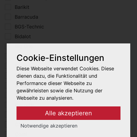
Barikit
Barracuda
BGS-Technic
Bidalot
Big One
Cookie-Einstellungen
BikeGraphics
Bodystyle
Diese Webseite verwendet Cookies. Diese
Brembo
dienen dazu, die Funktionalität und
Performance dieser Webseite zu
Bridgestone
gewährleisten sowie die Nutzung der
BST
Webseite zu analysieren.
Buzzetti
Alle akzeptieren
Capit
Carenzi
Notwendige akzeptieren
Conti