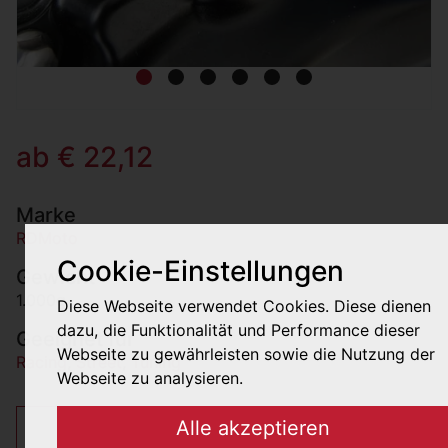
ab € 22,12
Marke
RDMoto
Cookie-Einstellungen
Gewicht
1.000g
Diese Webseite verwendet Cookies. Diese dienen
dazu, die Funktionalität und Performance dieser
Geeignet für
Webseite zu gewährleisten sowie die Nutzung der
Racing
,
Street
,
Tuning
Webseite zu analysieren.
Alle akzeptieren
€ 22,12