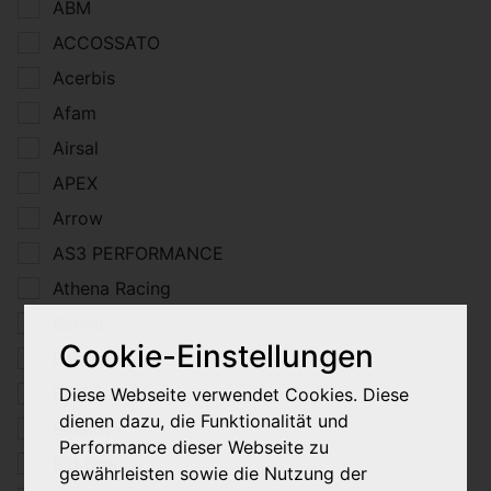
ABM
ACCOSSATO
Acerbis
Afam
Airsal
APEX
Arrow
AS3 PERFORMANCE
Athena Racing
Barikit
Cookie-Einstellungen
Barracuda
BGS-Technic
Diese Webseite verwendet Cookies. Diese
dienen dazu, die Funktionalität und
Bidalot
Performance dieser Webseite zu
Big One
gewährleisten sowie die Nutzung der