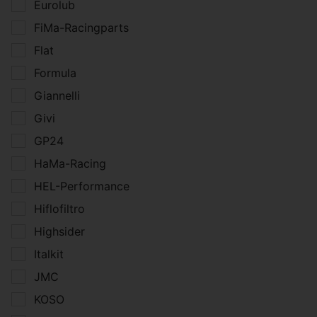
Eurolub
Einstellungen speichern
FiMa-Racingparts
Flat
Formula
Giannelli
Givi
GP24
HaMa-Racing
HEL-Performance
Hiflofiltro
Highsider
Italkit
JMC
KOSO