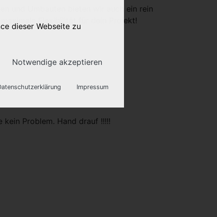
gen und Umbauten bieten wir auch ein rein
imale Flexibilität für dein Projekt!
nce dieser Webseite zu
Notwendige akzeptieren
Datenschutzerklärung
Impressum
 Webseite benötigt.
 kein Problem. Hand drauf !!!!!
onalisierte Werbung