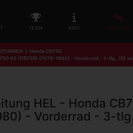
T
TEAM
INFO
PRODUKTE
EITUNGEN
Honda CB750
750 KZ (CB750) (1978-1980) - Vorderrad - 3-tlg., (S) wi
leitung HEL - Honda CB
0) - Vorderrad - 3-tlg.,