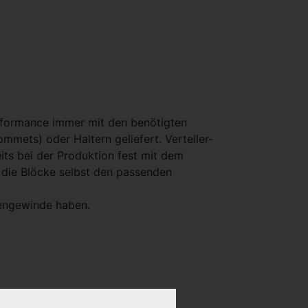
erformance immer mit den benötigten
mets) oder Haltern geliefert. Verteiler-
its bei der Produktion fest mit dem
a die Blöcke selbst den passenden
sengewinde haben.