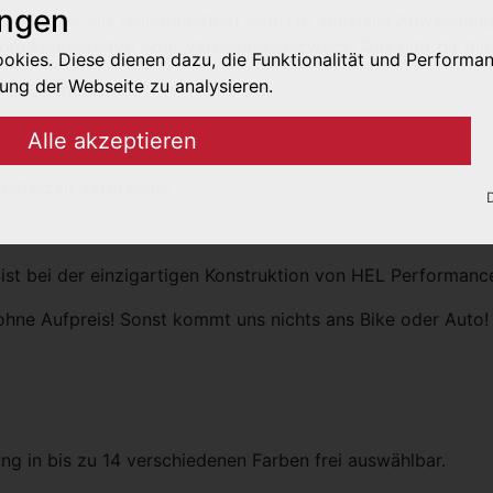
ungen
ABE oder ein Teilegutachten sein. Für spezielle Anwendun
m Fahrzeugtyp oder Verwendungszweck! Das gibt dir die max
kies. Diese dienen dazu, die Funktionalität und Performa
ung der Webseite zu analysieren.
 ABE benötigt!
Alle akzeptieren
 jederzeit verdrehbar
ies werden für die korrekte Anzeige und Funktionalität der
 ist bei der einzigartigen Konstruktion von HEL Performance
ermöglichen die Analyse der Webseiten-Nutzung.
ohne Aufpreis! Sonst kommt uns nichts ans Bike oder Auto!
s werden mit Partnern (Drittanbieter) geteilt, um z.B. pers
g in bis zu 14 verschiedenen Farben frei auswählbar.