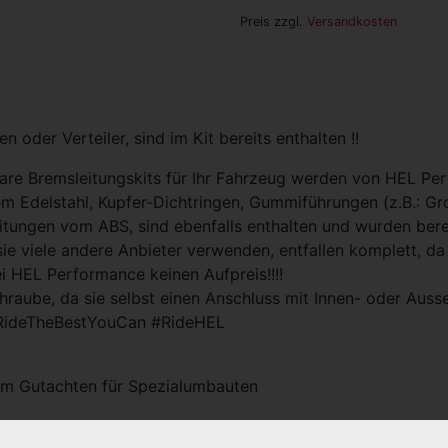
Preis zzgl.
Versandkosten
 oder Verteiler, sind im Kit bereits enthalten !!
lbare Bremsleitungskits für Ihr Fahrzeug werden von HEL P
 Edelstahl, Kupfer-Dichtringen, Gummiführungen (z.B.: Grom
eitungen vom ABS, sind ebenfalls enthalten und wurden bere
sie viele andere Anbieter verwenden, entfallen komplett, d
ei HEL Performance keinen Aufpreis!!!!
raube, da sie selbst einen Anschluss mit Innen- oder Aus
RideTheBestYouCan #RideHEL
hem Gutachten für Spezialumbauten