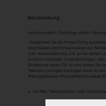
Beschreibung
Hohlschrauben*, Dichtringe, Halter, Führungen
Vergleichen Sie die Preise! Fertig auswäh
Anschlüssen und Hohlschrauben aus feinstem
oder Anschlussblöcke, z.B. an die Metall-L
Schlauch verpresst. Linsendichtungen, wie 
Dichtkonus haben. Für all dies zahlen Sie b
*Manche Leitungen benötigen keine Hohlsch
#WenigerBastelei #YouGetWhatYouNeed #
mit ABE, Teilegutachten, oder technisc