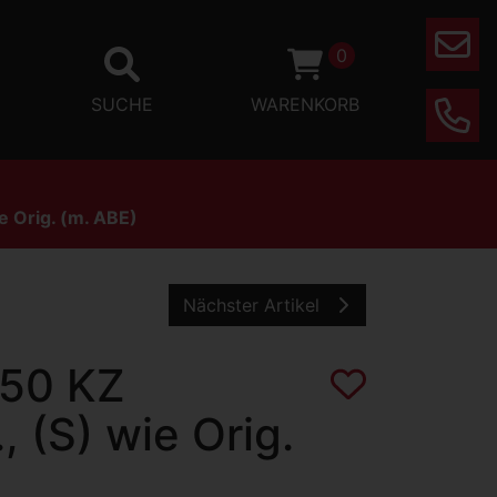
0
Mail
SUCHE
WARENKORB
Phone
e Orig. (m. ABE)
Nächster Artikel
750 KZ
 (S) wie Orig.