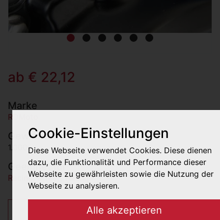
ab € 22,12
Marke
RDMoto
Cookie-Einstellungen
Gewicht
1.000g
Diese Webseite verwendet Cookies. Diese dienen
dazu, die Funktionalität und Performance dieser
Geeignet für
Webseite zu gewährleisten sowie die Nutzung der
Racing
,
Street
,
Tuning
Webseite zu analysieren.
Alle akzeptieren
€ 22,12